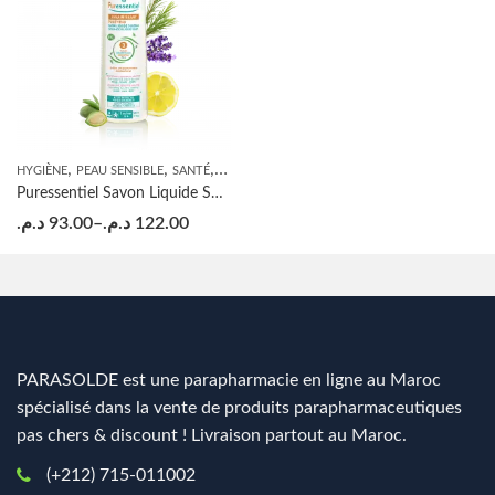
,
,
,
,
,
HYGIÈNE
PEAU SENSIBLE
SANTÉ
SAVON
SOINS DES MAINS
VISAGE
Puressentiel Savon Liquide Surgras
د.م.
93.00
–
د.م.
122.00
PARASOLDE est une parapharmacie en ligne au Maroc
spécialisé dans la vente de produits parapharmaceutiques
pas chers & discount ! Livraison partout au Maroc.
(+212) 715-011002