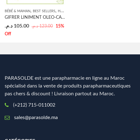
,
,
,
BÉBÉ & MAMAN
BEST SELLERS
HYGIÈNE
HYGIÈNE BÉBÉ
GIFRER LINIMENT OLEO-CALCAIRE 250ml +BEBE PROPRE CARRE SOIN
د.م.
105.00
د.م.
123.00
15
%
Off
PARASOLDE est une parapharmacie en ligne au Maroc
spécialisé dans la vente de produits parapharmaceutiques
pas chers & discount ! Livraison partout au Maroc.
(+212) 715-011002
sales@parasolde.ma