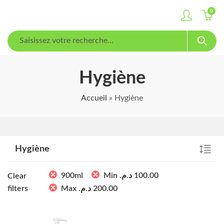
0
Hygiène
Accueil
»
Hygiène
Hygiène
900ml
Min
د.م.
100.00
Clear
filters
Max
د.م.
200.00