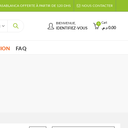
CASABLANCA OFFERTE À PARTIR DE 120 DHS
NOUS CONTACTER
Cart
BIENVENUE,
0
د.م.
0.00
IDENTIFIEZ-VOUS
TION
FAQ