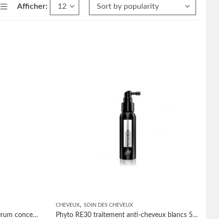
Afficher:
,
CHEVEUX
SOIN DES CHEVEUX
L’Oreal Professionnel steampod serum concentre 50ml
Phyto RE30 traitement anti-cheveux blancs 50ml