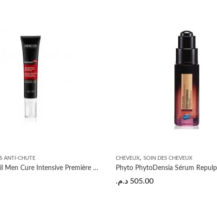
,
S ANTI-CHUTE
CHEVEUX
SOIN DES CHEVEUX
Vichy Aminexil Men Cure Intensive Première Chute de cheveux 36ml
Phyto PhytoDensia Sérum Repulp
د.م.
505.00