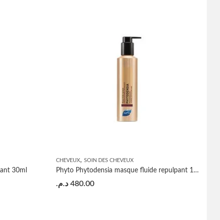
,
CHEVEUX
SOIN DES CHEVEUX
ant 30ml
Phyto Phytodensia masque fluide repulpant 175ml
د.م.
480.00