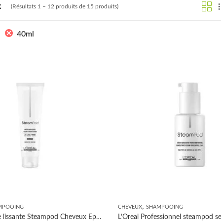
x
(Résultats 1 – 12 produits de 15 produits)
40ml
,
MPOOING
CHEVEUX
SHAMPOOING
L’Oreal Crème lissante Steampod Cheveux Epais ou Très Sensibilisés 200 ml