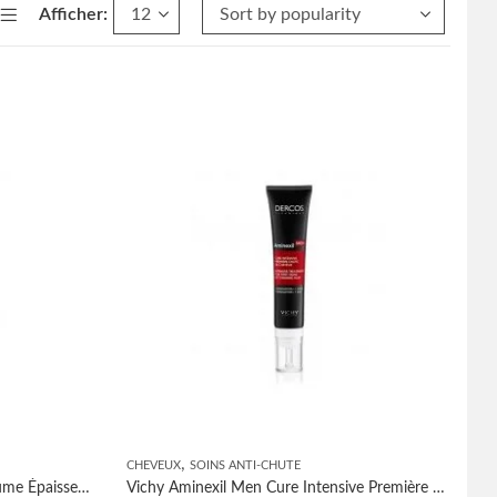
Afficher:
,
CHEVEUX
SOINS ANTI-CHUTE
Vichy Dercos Densi Solutions Baume Épaisseur Régénérant 150ml
Vichy Aminexil Men Cure Intensive Première Chute de cheveux 36ml