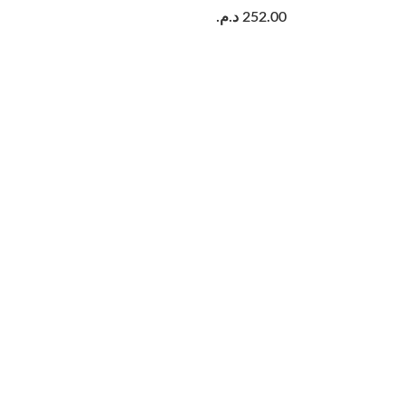
د.م.
252.00