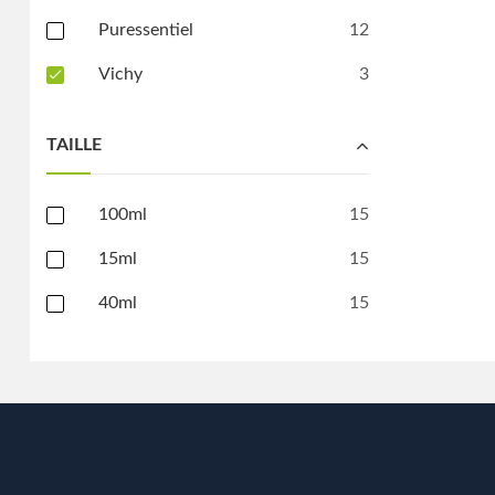
Puressentiel
12
Vichy
3
TAILLE
100ml
15
15ml
15
40ml
15