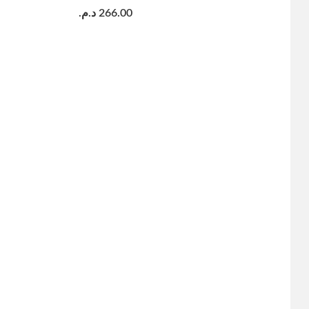
د.م.
266.00