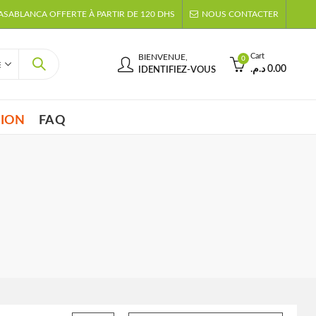
CASABLANCA OFFERTE À PARTIR DE 120 DHS
NOUS CONTACTER
Cart
BIENVENUE,
0
د.م.
0.00
IDENTIFIEZ-VOUS
TION
FAQ