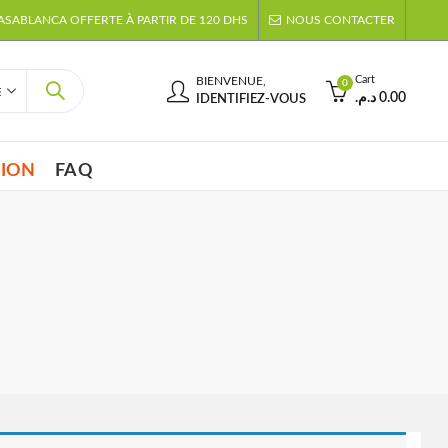
CASABLANCA OFFERTE À PARTIR DE 120 DHS
NOUS CONTACTER
Cart
BIENVENUE,
0
د.م.
0.00
IDENTIFIEZ-VOUS
TION
FAQ