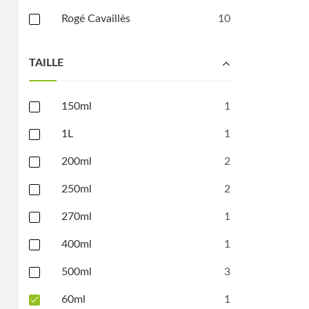
Rogé Cavaillès
10
TAILLE
150ml
1
1L
1
200ml
2
250ml
2
270ml
1
400ml
1
500ml
3
60ml
1